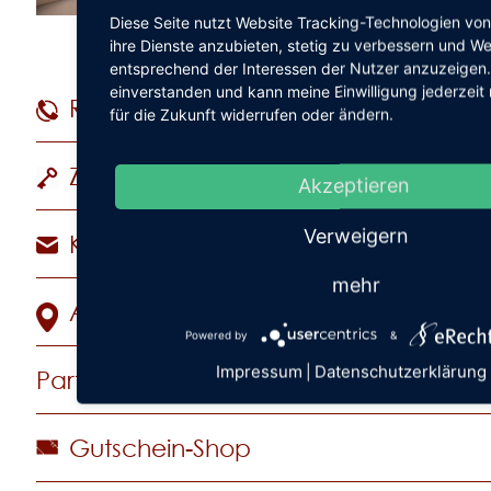
Diese Seite nutzt Website Tracking-Technologien von
ihre Dienste anzubieten, stetig zu verbessern und W
entsprechend der Interessen der Nutzer anzuzeigen.
einverstanden und kann meine Einwilligung jederzeit
Reservierungshotline
+49 (
für die Zukunft widerrufen oder ändern.
Zimmer & Suiten
Akzeptieren
Verweigern
Kontakt
mehr
Anreise
Powered by
&
Impressum
Datenschutzerklärung
|
Partner werden
Gutschein-Shop