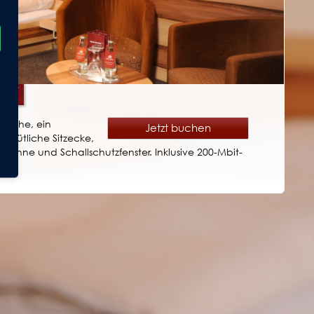
fläche, ein
Jetzt buchen
emütliche Sitzecke,
ewanne und Schallschutzfenster. Inklusive 200-Mbit-
ktion