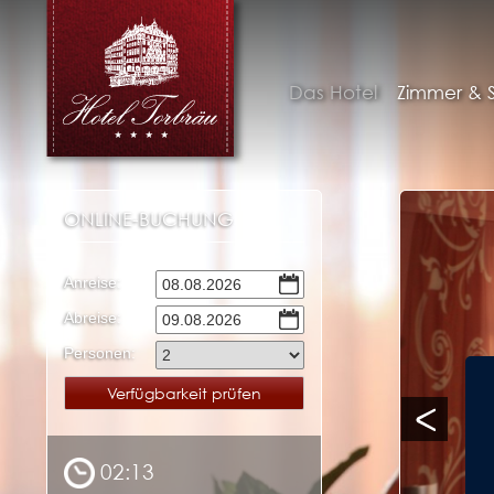
Das Hotel
Zimmer & S
ONLINE-BUCHUNG
Anreise:
Abreise:
Personen:
02:13