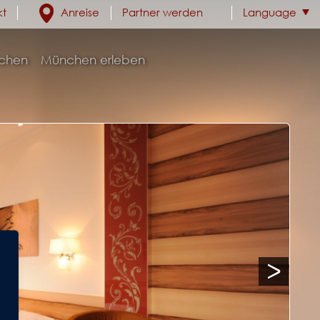
kt
Anreise
Partner werden
Language
chen
München erleben