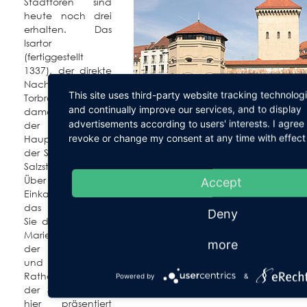
Stadttoren sind
heute noch drei
erhalten. Das
Isartor
(fertiggestellt
1337), der direkte
Nachbar des
This site uses third-party website tracking technolog
Torbräu, war
and continually improve our services, and to display
damals sozusagen
advertisements according to users' interests. I agre
der
revoke or change my consent at any time with effect 
Haupteingang
der Stadt von der
(F
Salzstraße her.
Über eine belebte
Accept
Einkaufsstraße,
das Tal, kommen
Deny
Sie direkt auf den
Marienplatz mit
more
der Mariensäule
und dem Neuen
Rathaus. Hier sitzt
Powered by
&
der Stadtrat und
hier präsentiert