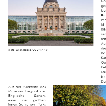
N
ge
be
Ku
Pri
is
fü
ze
m
Au
ri
(Foto: Julian Herzog/CC BY-SA 4.0)
Rä
Ku
Ge
Kel
Mü
be
Das
Auf der Rückseite des
Museums beginnt der
,
Englische Garten
einer der größten
innerstädtischen Parks