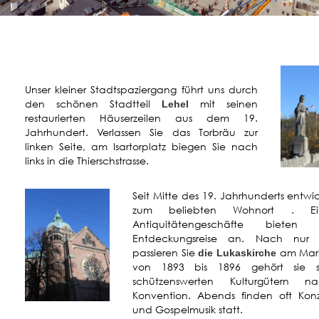
Unser kleiner Stadtspaziergang führt uns durch
den schönen Stadtteil
mit seinen
Lehel
restaurierten Häuserzeilen aus dem 19.
Jahrhundert. Verlassen Sie das Torbräu zur
linken Seite, am Isartorplatz biegen Sie nach
links in die Thierschstrasse.
Seit Mitte des 19. Jahrhunderts entwic
zum beliebten Wohnort . Ein
Antiquitätengeschäfte biete
Entdeckungsreise an. Nach nur 
passieren Sie
am Mari
die Lukaskirche
von 1893 bis 1896 gehört sie 
schützenswerten Kulturgütern
Konvention. Abends finden oft Konze
und Gospelmusik statt.
(Foto: G. Hildenbrandt)