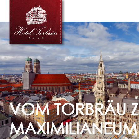
VOM TORBRÄU 
MAXIMILIANEUM