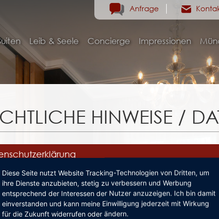
Anfrage
Konta
uiten
Leib & Seele
Concierge
Impressionen
Mün
CHTLICHE HINWEISE / D
enschutzerklärung
genden erklären wir Ihnen, wie wir mit Ihren persönlichen Daten umgeh
Diese Seite nutzt Website Tracking-Technologien von Dritten, um
eis zu Phishing E-Mails
ihre Dienste anzubieten, stetig zu verbessern und Werbung
ANGABEN ZUM VERANTWORTLICHEN
entsprechend der Interessen der Nutzer anzuzeigen. Ich bin damit
NHINWEIS ZU PHISHING-E-MAILS
tungsausschluß
wortlicher im Sinne der Datenschutzgesetze, insbesondere der EU-Da
einverstanden und kann meine Einwilligung jederzeit mit Wirkung
 TORBRÄU GMBH & CO. KG
für die Zukunft widerrufen oder ändern.
alt des Onlineangebotes