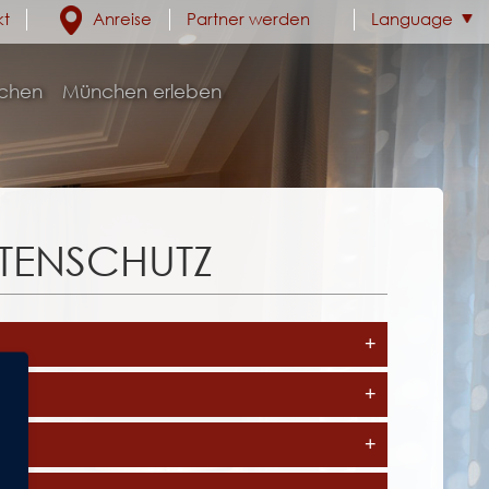
kt
Anreise
Partner werden
Language
chen
München erleben
ATENSCHUTZ
+
en.
+
+
tenschutzgrundverordnung (DSGVO), ist: